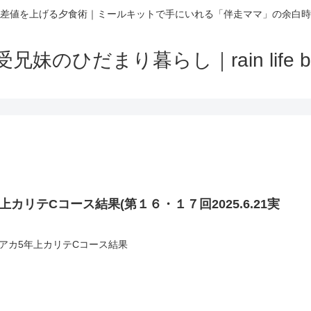
差値を上げる夕食術｜ミールキットで手にいれる「伴走ママ」の余白時
受兄妹のひだまり暮らし｜rain life bl
上カリテCコース結果(第１６・１７回2025.6.21実
アカ5年上カリテCコース結果