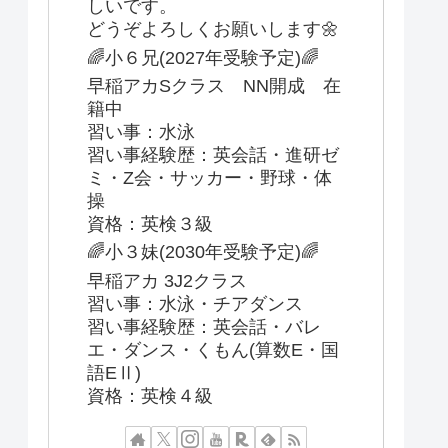
しいです。
どうぞよろしくお願いします🌼
🌈小６兄(2027年受験予定)🌈
早稲アカSクラス NN開成 在
籍中
習い事：水泳
習い事経験歴：英会話・進研ゼ
ミ・Z会・サッカー・野球・体
操
資格：英検３級
🌈小３妹(2030年受験予定)🌈
早稲アカ 3J2クラス
習い事：水泳・チアダンス
習い事経験歴：英会話・バレ
エ・ダンス・くもん(算数E・国
語EⅡ)
資格：英検４級