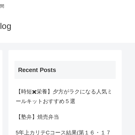
間
og
Recent Posts
【時短✖️栄養】夕方がラクになる人気ミ
ールキットおすすめ５選
【塾弁】焼売弁当
5年上カリテCコース結果(第１６・１７