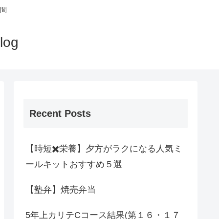
間
og
Recent Posts
【時短✖️栄養】夕方がラクになる人気ミ
ールキットおすすめ５選
【塾弁】焼売弁当
5年上カリテCコース結果(第１６・１７