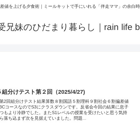
差値を上げる夕食術｜ミールキットで手にいれる「伴走ママ」の余白時
受兄妹のひだまり暮らし｜rain life bl
組分けテスト第２回（2025/4/27)
第2回組分けテスト結果算数８割国語５割理科９割社会６割偏差値
.53CコースなのでS3にクラスダウンです。反省会今回の結果に息子
つもより冷静でした。またS1レベルの授業を受けたいと思う気持
ら落ち込まず次を見据えていました。問題...