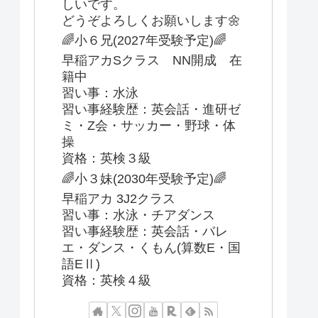
しいです。
どうぞよろしくお願いします🌼
🌈小６兄(2027年受験予定)🌈
早稲アカSクラス NN開成 在
籍中
習い事：水泳
習い事経験歴：英会話・進研ゼ
ミ・Z会・サッカー・野球・体
操
資格：英検３級
🌈小３妹(2030年受験予定)🌈
早稲アカ 3J2クラス
習い事：水泳・チアダンス
習い事経験歴：英会話・バレ
エ・ダンス・くもん(算数E・国
語EⅡ)
資格：英検４級