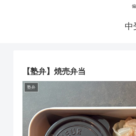
偏
中
【塾弁】焼売弁当
塾弁