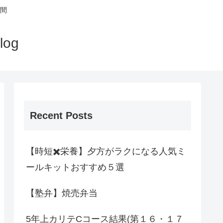
間
og
Recent Posts
【時短✖️栄養】夕方がラクになる人気ミ
ールキットおすすめ５選
【塾弁】焼売弁当
5年上カリテCコース結果(第１６・１７