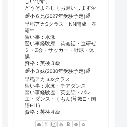
しいです。
どうぞよろしくお願いします🌼
🌈小６兄(2027年受験予定)🌈
早稲アカSクラス NN開成 在
籍中
習い事：水泳
習い事経験歴：英会話・進研ゼ
ミ・Z会・サッカー・野球・体
操
資格：英検３級
🌈小３妹(2030年受験予定)🌈
早稲アカ 3J2クラス
習い事：水泳・チアダンス
習い事経験歴：英会話・バレ
エ・ダンス・くもん(算数E・国
語EⅡ)
資格：英検４級